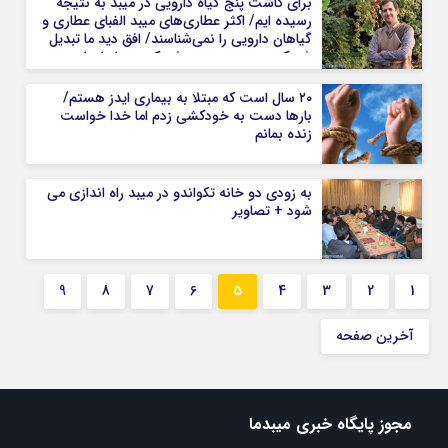
برای کاشت پنج گیاه دارویی در میبد به نتیجه
رسیده ایم/ اکثر عطاری‌های میبد الفبای عطاری و
گیاهان دارویی را نمی‌شناسند/ افق دید ما تبدیل
شهرک صنعتی میبد به شهرک سبز ایران است
۲۰ سال است که مبتلا به بیماری ایدز هستم/
بارها دست به خودکشی زدم اما خدا خواست
زنده بمانم
به زودی دو خانه تکواندو در میبد راه اندازی می
شود + تصاویر
9
8
7
6
5
4
3
2
1
آخرین صفحه
مجوز پایگاه خبری میبدما