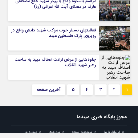
مراسم باشکوه وداع با پیکر شهید حاج مصطفی
عارف در مصلای آیت الله اعرافی (ره)
فعالیتهای بسیار خوب موکب شهید دانش واقع در
روبروی پارک فلسطین میبد
جلوه‌هایی از عرض ارادت اصناف میبد به ساحت
رهبر شهید انقلاب
1
2
3
4
5
آخرین صفحه
مجوز پایگاه خبری میبدما
ارتباط با ما
پیشنهاد سوژه
پیوندها
درباره ما