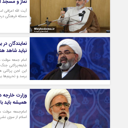
نماز و مسجد 
آیت الله اعرافی ا
مسئله فرهنگی درج
نباید شاهد هن
امام جمعه موقت م
شایعه‌پراکنی جنگ ر
این لجن پراکنی ه
برسد و تحریم‌ها ب
وزارت خارجه در 
همیشه باید ب
امام‌جمعه موقت م
اسلام از سوی نشری