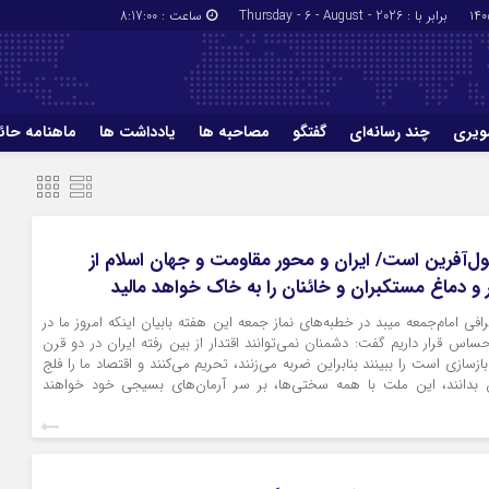
برابر با : Thursday - 6 - August - 2026
ساعت :
8:17:01
ویری
چند رسانه‌ای
گفتگو
مصاحبه ها
یادداشت ها
ماهنامه حائر
‌آفرین است/ ایران و محور مقاومت و جهان اسلام از
و دماغ مستکبران و خائنان را به خاک خواهد مالید
افی امام‌جمعه میبد در خطبه‌های نماز جمعه این هفته بابیان اینکه امروز ما در
حساس قرار داریم گفت: دشمنان نمی‌توانند اقتدار از بین رفته ایران در دو قرن
زسازی است را ببینند بنابراین ضربه می‌زنند، تحریم می‌کنند و اقتصاد ما را فلج
 بدانند، این ملت با همه سختی‌ها، بر سر آرمان‌های بسیجی خود خواهند