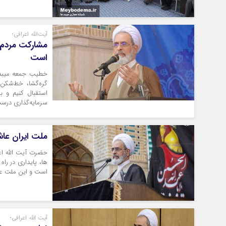
آیت‌الله اعرافی؛
مشارکت مردم 
است
خطیب جمعه میبد م
گره‌گشا، خط‌شکن 
استقبال کنیم و ب
سرمایه‌گذاری درست
ملت ایران عاش
حضرت آیت الله اع
ها، پایداری در را
است و این ملت عا
آیت الله اعرافی؛