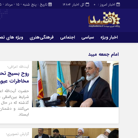
اخبار امروز :
کل اخبار
تاریخ : پنج شنبه - ۱۵ - مرداد - ۱۴۰۵
14804
0
اخبار ویژه
سیاسی
اجتماعی
فرهنگی‌هنری
ویژه های تص
امام جمعه میبد
آیت‌الله اعرافی؛
روح بسیج تحول
مخاطرات عبور 
حضرت آیت‌الله اعر
شرایط بین‌المللی 
گذشته که در حال با
می‌کنند و دشمنان
ایستاد.
گزارش تصویری؛