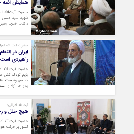
همایش ائمه ج
حضرت آیت‌الله اع
شهید سید حسن نصرا
داشت؛ قدرت رهبری
حضرت آیت الله اعرا
ایران در انتق
راهبردی است
حضرت آیت الله اعر
رژیم کودک کش صهی
که صهیونیست ها ب
بخواهد آزاد و مست
آیت‌الله اعرافی؛
هیچ خلل و رخو
حضرت آیت‌الله اع
کشور بر حرکت هوشم