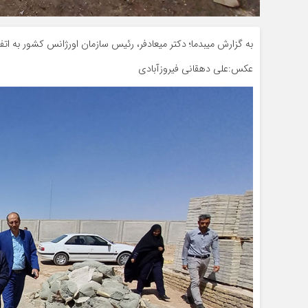
به گزارش میبدما؛ دکتر میعادفر، رئیس سازمان اورژانس کشور به اتفا
عکس:علی دهقانی فیروزآبادی