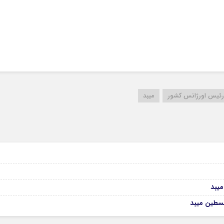
رئیس اورژانس کشور
میبد
میبد
لسطین میبد