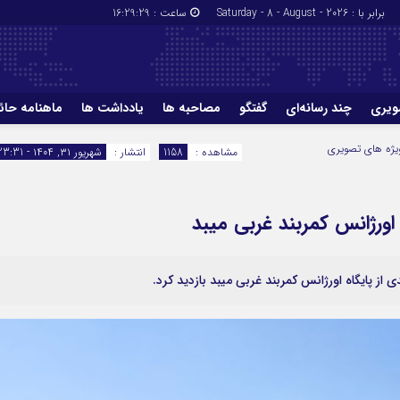
برابر با : Saturday - 8 - August - 2026
ساعت :
16:29:30
ویری
چند رسانه‌ای
گفتگو
مصاحبه ها
یادداشت ها
ماهنامه حائر
یژه های تصویری
مشاهده :
1158
انتشار :
شهریور ۳۱, ۱۴۰۴ - 23:31
 اورژانس کمربند غربی میبد
از پایگاه اورژانس کمربند غربی میبد بازدید کرد.