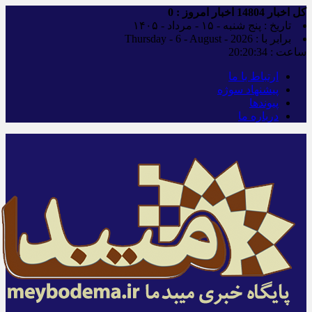
کل اخبار
14804
اخبار امروز :
0
تاریخ : پنج شنبه - ۱۵ - مرداد - ۱۴۰۵
برابر با : Thursday - 6 - August - 2026
ساعت :
20:20:34
ارتباط با ما
پیشنهاد سوژه
پیوندها
درباره ما