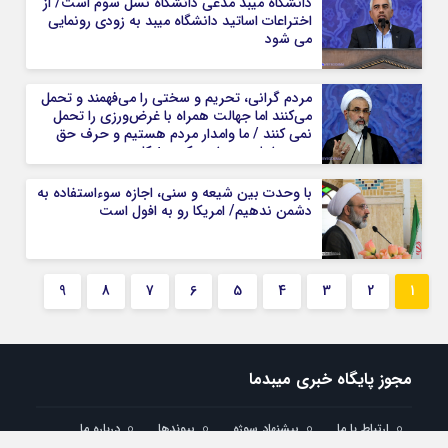
دانشگاه میبد مدعی دانشگاه نسل سوم است/ از
اختراعات اساتید دانشگاه میبد به زودی رونمایی
می شود
مردم گرانی، تحریم و سختی را می‌فهمند و تحمل
می‌کنند اما جهالت‌ همراه با غرض‌ورزی را تحمل
نمی کنند / ما وامدار مردم هستیم و حرف حق
مردم را باید همراهی کنیم + کلیپ
با وحدت بین شیعه و سنی، اجازه سوءاستفاده به
دشمن ندهیم/ امریکا رو به افول است
9
8
7
6
5
4
3
2
1
مجوز پایگاه خبری میبدما
ارتباط با ما
پیشنهاد سوژه
پیوندها
درباره ما