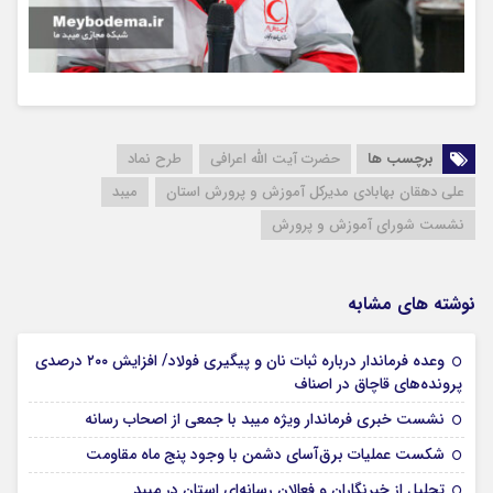
برچسب ها
حضرت آیت الله اعرافی
طرح نماد
علی دهقان بهابادی مدیرکل آموزش و پرورش استان
میبد
نشست شورای آموزش و پرورش
نوشته های مشابه
وعده فرماندار درباره ثبات نان و پیگیری فولاد/ افزایش ۲۰۰ درصدی
18 مرداد 1405
پرونده‌های قاچاق در اصناف
18 مرداد 1405
نشست خبری فرماندار ویژه میبد با جمعی از اصحاب رسانه
16 مرداد 1405
شکست عملیات برق‌آسای دشمن با وجود پنج ماه مقاومت
16 مرداد 1405
تجلیل از خبرنگاران و فعالان رسانه‌ای استان در میبد