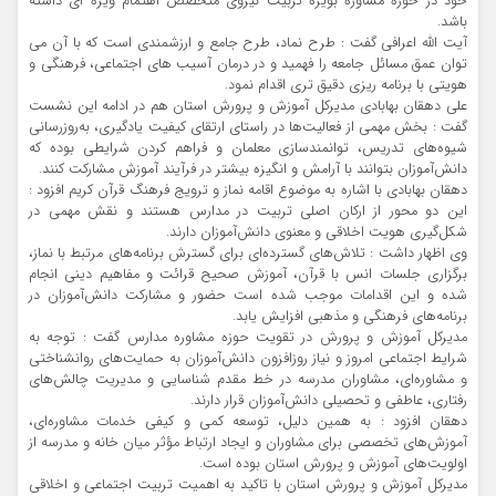
خود در حوزه مشاوره بویژه تربیت نیروی متخصص اهتمام ویژه ای داشته
باشد.
آیت الله اعرافی گفت : طرح نماد، طرح جامع و ارزشمندی است که با آن می
توان عمق مسائل جامعه را فهمید و در درمان آسیب های اجتماعی، فرهنگی و
هویتی با برنامه ریزی دقیق تری اقدام نمود.
علی دهقان بهابادی مدیرکل آموزش و پرورش استان هم در ادامه این نشست
گفت : بخش مهمی از فعالیت‌ها در راستای ارتقای کیفیت یادگیری، به‌روزرسانی
شیوه‌های تدریس، توانمندسازی معلمان و فراهم کردن شرایطی بوده که
دانش‌آموزان بتوانند با آرامش و انگیزه بیشتر در فرآیند آموزش مشارکت کنند.
دهقان بهابادی با اشاره به موضوع اقامه نماز و ترویج فرهنگ قرآن کریم افزود :
این دو محور از ارکان اصلی تربیت در مدارس هستند و نقش مهمی در
شکل‌گیری هویت اخلاقی و معنوی دانش‌آموزان دارند.
وی اظهار داشت : تلاش‌های گسترده‌ای برای گسترش برنامه‌های مرتبط با نماز،
برگزاری جلسات انس با قرآن، آموزش صحیح قرائت و مفاهیم دینی انجام
شده و این اقدامات موجب شده است حضور و مشارکت دانش‌آموزان در
برنامه‌های فرهنگی و مذهبی افزایش یابد.
مدیرکل آموزش و پرورش در تقویت حوزه مشاوره مدارس گفت : توجه به
شرایط اجتماعی امروز و نیاز روزافزون دانش‌آموزان به حمایت‌های روانشناختی
و مشاوره‌ای، مشاوران مدرسه در خط مقدم شناسایی و مدیریت چالش‌های
رفتاری، عاطفی و تحصیلی دانش‌آموزان قرار دارند.
دهقان افزود : به همین دلیل، توسعه کمی و کیفی خدمات مشاوره‌ای،
آموزش‌های تخصصی برای مشاوران و ایجاد ارتباط مؤثر میان خانه و مدرسه از
اولویت‌های آموزش و پرورش استان بوده است.
مدیرکل آموزش و پرورش استان با تاکید به اهمیت تربیت اجتماعی و اخلاقی