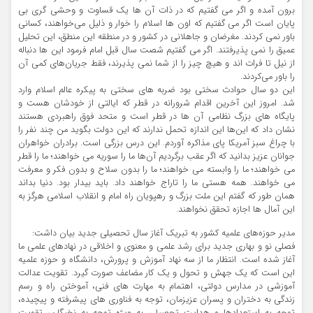
برون آمده و اگر می گفتیم که در ذات آن ها یک قساوت و وحشی گری بی
پایان است اگر می گفتیم که اون ها اسلام را خوار و ذلیل می‌خواهند، کسانی
باور نمی کردند. مغرضان و جاهلانی در کشور و در منطقه این منطق، این تحلیل
عمیق را نمی پذیرفتند. اگر می گفتیم شصت سال قبل امام فرمود این ها دنباله
از نیل تا فرات اند و هیچ چیز را از شما نمی پذیرند، فقط جریان‌های کمی آن
را باور می‌کردند.
این دو سال حوادث سختی بود ضربه های سختی به پیکره عالم اسلام وارد
شد. امروز این آخرین اقدام شرورانه در قطر که ایالتی از خودشان هست و
پایگاه های بزرگ نظامی آن ها در قطر است و متحد فوق راهبردی هستند
نشان داد که این‌ها این اندازه تحمل ندارند که این دولت بگوید من چند نفر را
با چراغ سبز آمریکا پای مذاکره آوردم. این درس بزرگی است. برادران خواهران
جوانان عزیز بدانید که اگر عقب برگردیم آن‌ها ما را سوریه می خواهند؛ ما را قطر
می خواهند؛ ما را وابسته می خواهند؛ ما را بدون سلاح و بدون فکر و معرفت
می خواهند. همه هستی ما را تاراج خواهند داد. باید بیدار بود. دنیا بداند
همان طور که گفتم این ملت بزرگ و رهپویان راه امام و انقلاب اسلامی هرگز به
این آمال ها اجازه تحقق نخواهند.
مدیر حوزه‌های علمیه کشور به تبریک آغاز سال تحصیلی جدید بیان داشت:
فصلی نو و بهاری جدید برای رشد علمی و معنوی و اخلاقی در نهادهای علمی ما
آغاز شده است. انتظار ما از سه نهاد آموزش و پرورش، دانشگاه و حوزه علمیه
این است که یک جهش و تحول و یک کار مضاعف صورت گیرد. تقویت عدالت
آموزشی در مدارس دولتی، اهتمام به مهارت های فنی، آموختن راه و رسم
زندگی به دختران و پسران عزیزمان، توجه به فناوری های پیشرفته و پیچیده،