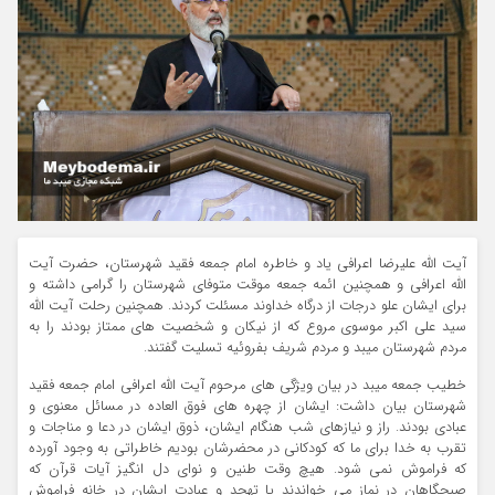
آیت الله علیرضا اعرافی یاد و خاطره امام جمعه فقید شهرستان، حضرت آیت
الله اعرافی و همچنین ائمه جمعه موقت متوفای شهرستان را گرامی داشته و
برای ایشان علو درجات از درگاه خداوند مسئلت کردند. همچنین رحلت آیت الله
سید علی اکبر موسوی مروع که از نیکان و شخصیت های ممتاز بودند را به
مردم شهرستان میبد و مردم شریف بفروئیه تسلیت گفتند.
خطیب جمعه میبد در بیان ویژگی های مرحوم آیت الله اعرافی امام جمعه فقید
شهرستان بیان داشت: ایشان از چهره های فوق العاده در مسائل معنوی و
عبادی بودند. راز و نیازهای شب هنگام ایشان، ذوق ایشان در دعا و مناجات و
تقرب به خدا برای ما که کودکانی در محضرشان بودیم خاطراتی به وجود آورده
که فراموش نمی شود. هیچ وقت طنین و نوای دل انگیز آیات قرآن که
صبحگاهان در نماز می خواندند یا تهجد و عبادت ایشان در خانه فراموش