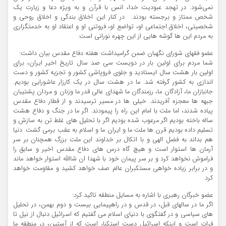
نمی‌شود. در تهجد عبودیت خدا، انس با قرآن و به ویژه دعا و زیارت یک
شخص ممتاز و برجسته بودند. در کنار این اخلاق بندگی و اخلاق روحی و
شخصیتی، اخلاق اجتماعی او، تواضع او، فروتنی او و اعتقاد او به خدمتگزاری
به مردم این ها گوشه هایی از این چهره نورانی است.
عضو فقهای شورای نگهبان ضمن گرامیداشت هفته دفاع مقدس بیان داشت:
شما مردم برای اولین بار در دویست سی صد سال تاریخ اخیر ایران، برای
اولین بار هشت سال ایستادید و جلوی فروپاشی کشور و تجزیه کشور و دست
اندازی به کشور گرفته شد. ما در هشت سال در یک کارزار عاشورایی بودیم.
جانبازان ما، آزادگان ما، رزمندگان ما شهدای عالی قدر ما وزنان و مردان پشتیبان
جبهه ها معجزه آفریدند. خیلی ها در مسیر ترسیدند و از قطار دفاع مقدس
پیاده شدند، اما ملت با امام این راه را پیمودند. اگر ما در جنگ و دفاع هشت
ساله باخته بودیم اگر مرعوب شده بودیم اگر با تحلیل های غلط تن به سازش و
تسلیم داده بودیم قرن ها ملت ما و ایران ما و اسلام به عقب برمی گشت. دنیا
هم بداند به فضل الهی و با اتکال بر خداوند این ملت بزرگ همچنان بر سر
آرمان ها استوار است و هیچ گاه درس های دفاع مقدس اخیر و سابق را
فراموش نخواهد کرد و بر سر پیمان خود با شهدا ان شاالله استوار خواهد ماند
و در برابر زیاده خواهی مستکبران عالم صف خواهد کشید و مقاومت خواهد
کرد.
عضو خبرگان رهبری با اشاره به مسایل منطقه تاکید کرد:
اگر ما در سالهای قبل، در قدس و در راهپیمایی بیست و دوم بهمن، در تحلیل
های سیاسی و در گفتگوی با دنیای اسلام می گفتیم که اسرائیل دنبال از نیل تا
فرات است و اینکه اسرائیل دست استکبار است که از آستین، در منطقه ما