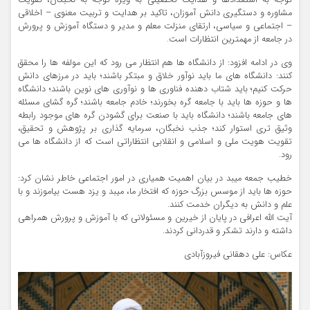
توجه به استعدادها و هدایت تحصیلی به ویژه توجه به نخبگان، تقویت
مشاوره و دستگیری دانش آموزان، تاکید بر هدایت و تربیت معنوی – اخلاقی
– اجتماعی و سیاسی، ارتقای منزلت معلم و مدیر و دستگاه آموزش و پرورش
در جامعه از مهمترین انتظارات است.
وی در ادامه افزود: از دانشگاه ها هم انتظار می رود که این مولفه ها را محقق
کنند: دانشگاه های ما باید نوآور خلاق و مبتکر باشند؛ باید در مرزهای دانش
حرکت کنیم؛ باید شتاب دهنده فناوری ها و نوآوری های نوین باشند؛ دانشگاه
ها و حوزه ها باید با جامعه گره بخورند؛ خادم جامعه باشند؛ گره گشای مسئله
های جامعه باشند؛ دانشگاه باید با صنعت برای گشودن گره های موجود رابطه
وثیق تری استوار کند؛ جذب نخبگان، سرمایه گذاری بر پژوهش و تحقیق،
تقویت هویت ملی و اسلامی و انقلابی انتظاراتی است که از دانشگاه ها می
رود.
خطیب جمعه میبد در بیان اهمیت همیاری در امور اجتماعی خاطر نشان کرد:
حوزه ها باید از موسس بزرگ حوزه که افتخار ما، میبد و یزد هست بیاموزند و با
علم و دانش به دیگران خدمت کنند.
آیت الله اعرافی در پایان از خیرین و مسئولانی که با آموزش و پرورش همراهی
داشته و دارند تشکر و قدردانی کردند.
عکاس: علی دهقانی فیروزآبادی