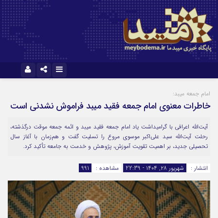
نام کاربری یا نشانی ایمیل
ایتا
آپارات
امام جمعه میبد:
خاطرات معنوی امام جمعه فقید میبد فراموش نشدنی است
رمز عبور
آیت‌الله اعرافی با گرامیداشت یاد امام جمعه فقید میبد و ائمه جمعه موقت درگذشته،
رحلت آیت‌الله سید علی‌اکبر موسوی مروع را تسلیت گفت و هم‌زمان با آغاز سال
تحصیلی جدید، بر اهمیت تقویت آموزش، پژوهش و خدمت به جامعه تأکید کرد.
مرا به خاطر بسپار
انتشار :
شهریور ۲۸, ۱۴۰۴ - 22:39
مشاهده :
991